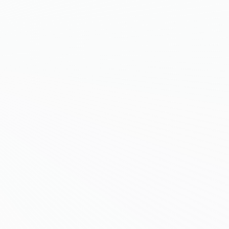
43 5444 5411
fo@elizabeth.at
.at
1
h.at