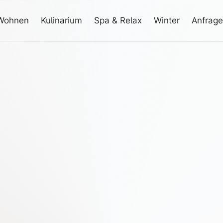
Wohnen
Kulinarium
Spa & Relax
Winter
Anfrage
+43 5444 5411
info@elizabeth.at
+43 5444 5411
info@elizabeth.at