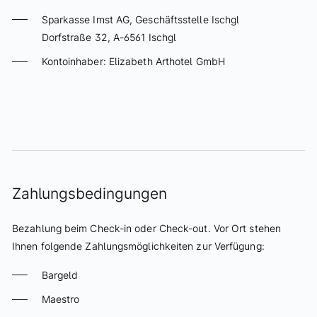
Stornobedingungen
Sparkasse Imst AG, Geschäftsstelle Ischgl
Dorfstraße 32, A-6561 Ischgl
Kulinarium
Kontoinhaber: Elizabeth Arthotel GmbH
Eliza Restaurant
Wein
ONLINE-ZAHLUNGSFORMULAR
Lounge & Bar
Schatzi Bar Après-Ski
Spa & Relax
Zahlungsbedingungen
Infinity Pool
Bezahlung beim Check-in oder Check-out. Vor Ort stehen
Spa
Ihnen folgende Zahlungsmöglichkeiten zur Verfügung:
Beauty
Bargeld
Massagen
Maestro
Fitness