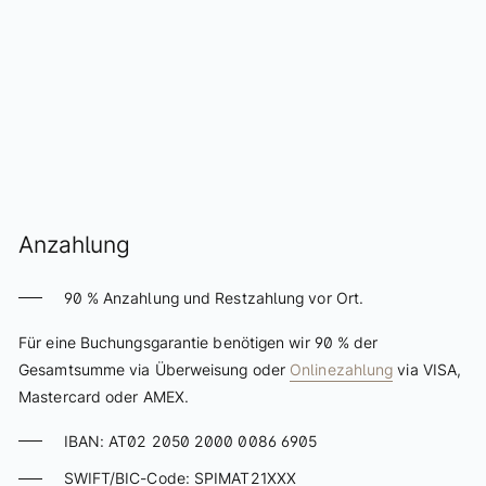
Schatzi Bar Après-Ski
Pressegalerie
Art
The Art of Elizabeth
Sissy Skulptur
Ausstellungen
Virtuelle Galerie
Anzahlung
Wohnen
90 % Anzahlung und Restzahlung vor Ort.
Zimmer & Suiten
Für eine Buchungsgarantie benötigen wir 90 % der
Angebote
Gesamtsumme via Überweisung oder
Onlinezahlung
via VISA,
Mastercard oder AMEX.
Inklusivleistungen
Buchungsinformationen
IBAN: AT02 2050 2000 0086 6905
Zahlungskonditionen
SWIFT/BIC-Code: SPIMAT21XXX