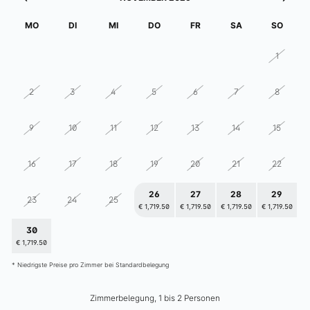
elizabeth.art.hotel
MO
DI
MI
DO
FR
SA
SO
26
27
28
29
30
31
1
2
3
4
5
6
7
8
9
10
11
12
13
14
15
16
17
18
19
20
21
22
26
27
28
29
23
24
25
€ 1,719.50
€ 1,719.50
€ 1,719.50
€ 1,719.50
30
1
2
3
4
5
6
€ 1,719.50
€ 1,719.50
€ 1,719.50
€ 1,719.50
€ 1,719.50
€ 1,719.50
€ 1,719.50
* Niedrigste Preise pro Zimmer bei Standardbelegung
Zimmerbelegung, 1 bis 2 Personen