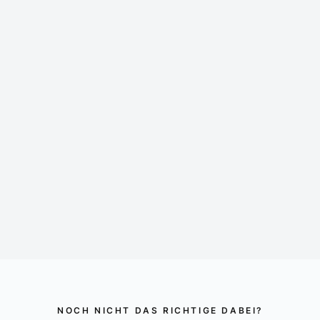
2 IP-TVs mit großem Loewe Flatscreen
Video-On-Demand: Amazon Prime, Sky uvm.
Tablet zur Steuerung von Temperatur und Beleuchtung
Safe für Wertgegenstände
Minibar
Nespresso Kaffeemaschine
NOCH NICHT DAS RICHTIGE DABEI?