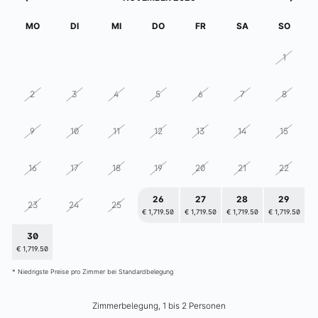
elizabeth.art.hotel
MO
DI
MI
DO
FR
SA
SO
26
27
28
29
30
31
1
2
3
4
5
6
7
8
9
10
11
12
13
14
15
16
17
18
19
20
21
22
26
27
28
29
23
24
25
€ 1,719.50
€ 1,719.50
€ 1,719.50
€ 1,719.50
30
1
2
3
4
5
6
€ 1,719.50
€ 1,719.50
€ 1,719.50
€ 1,719.50
€ 1,719.50
€ 1,719.50
€ 1,719.50
* Niedrigste Preise pro Zimmer bei Standardbelegung
Zimmerbelegung, 1 bis 2 Personen