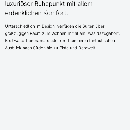
luxuriöser Ruhepunkt mit allem
erdenklichen Komfort.
Unterschiedlich im Design, verfügen die Suiten über
großzügigen Raum zum Wohnen mit allem, was dazugehört.
Breitwand-Panoramafenster eröffnen einen fantastischen
Ausblick nach Süden hin zu Piste und Bergwelt.
edle Holz- und Steinböden, Nussbaumvertäfelung
auserlesene Wohlfühlmaterialien wie Mohair, Felle und
Leder
Panoramablick auf Piste und Alpen, geräumiger Balkon